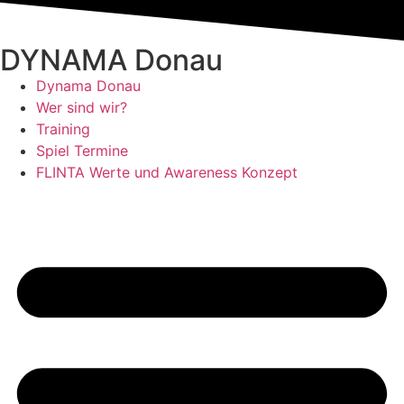
DYNAMA Donau
Dynama Donau
Wer sind wir?
Training
Spiel Termine
FLINTA Werte und Awareness Konzept