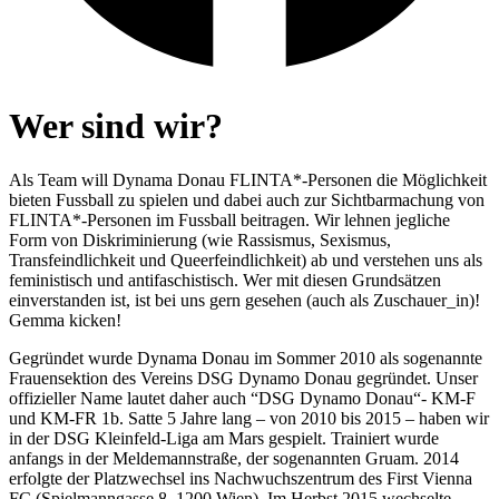
Wer sind wir?
Als Team will Dynama Donau FLINTA*-Personen die Möglichkeit
bieten Fussball zu spielen und dabei auch zur Sichtbarmachung von
FLINTA*-Personen im Fussball beitragen. Wir lehnen jegliche
Form von Diskriminierung (wie Rassismus, Sexismus,
Transfeindlichkeit und Queerfeindlichkeit) ab und verstehen uns als
feministisch und antifaschistisch. Wer mit diesen Grundsätzen
einverstanden ist, ist bei uns gern gesehen (auch als Zuschauer_in)!
Gemma kicken!
Gegründet wurde Dynama Donau im Sommer 2010 als sogenannte
Frauensektion des Vereins DSG Dynamo Donau gegründet. Unser
offizieller Name lautet daher auch “DSG Dynamo Donau“- KM-F
und KM-FR 1b. Satte 5 Jahre lang – von 2010 bis 2015 – haben wir
in der DSG Kleinfeld-Liga am Mars gespielt. Trainiert wurde
anfangs in der Meldemannstraße, der sogenannten Gruam. 2014
erfolgte der Platzwechsel ins Nachwuchszentrum des First Vienna
FC (Spielmanngasse 8, 1200 Wien). Im Herbst 2015 wechselte