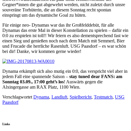
Gegner*innen die gut abgewehrt werden, nicht zuletzt durch unsre
souveräne Torhüterin, die an diesem Sonntag recht spontan
einspringt um das dynamische Goal zu hüten.
Für einige neo- Dynamas war das ihr Großfelddebüt, für alle
Dynamas das erste Mal in dieser Konstellation zu spielen – dafür ein
0:0 zu erspielen ist toll!! Wir feiern es also dementsprechend fast wie
einen Sieg und genießen noch nach dem Match mit Semmerl, Bier
und Frucade die herrliche Rasenluft. USG Paasdorf – es war schön
bei dir! Danke, wir kommen gerne wieder!
Dynama erkämpft sich also mutig ein 0:0, das verspricht viel aber in
jedem Fall eine spannende Saison –
stay tuned dear FANS: am
Sonntag 03.09., 17:00 geht’s los
! Auswärts gegen die
Alxingergasse am RAX Platz, 1100 Wien.
Verschlagwortet
Dynama
,
Landluft
,
Spielbericht
,
Testmatch
,
USG
Paasdorf
Links