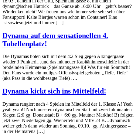
18.03., daheim in der Gitti, Spielmanngasse 8, mit einem
dynam@ischen Hattrick – das Ganze ab 16:00 Uhr – geht’s besser?
Wir denken nicht! Wir freuen uns wie immer sehr sehr sehr über
Fansupport! Kalte Biertjes warten schon im Container! Eins
ist sowieso jetzt und immer […]
Dynama auf dem sensationellen 4.
Tabellenplatz!
Die Dynamas holen sich mit dem 4:2 Sieg gegen Alxingergasse
wieder 3 Punkterl…und das mit neuer Kapitäninnenschleife in der
brodelnden Heimarena (Spielmanngasse 8)! Was für ein Sonntach!
Den Fans wurde ein mutiges Offensivspiel geboten „Tiefe, Tiefe“
(aka Pass in die wohlbesagte Tiefe) ….
Dynama kickt sich ins Mittelfeld!
Dynama rangiert nach 4 Spielen im Mittelfeld der 1. Klasse A! Yeah
yeah yeah!! Nach unserem dynamischen Start mit zwei fulminanten
Siegen (2:0 gg. Donaustadt B + 6:0 gg. Mautner Markhof B) folgten
jetzt zwei Niederlagen gg. Wienerfeld und Mffv 23 B…dynamisch
weiter geht’s dann wieder am Sonntag, 09.10. gg. Alxingergasse –
in der Heimarena […]