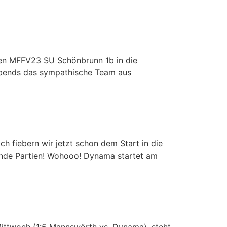
en MFFV23 SU Schönbrunn 1b in die
abends das sympathische Team aus
 fiebern wir jetzt schon dem Start in die
ende Partien! Wohooo! Dynama startet am
Mittwoch (1:5 Mannswörth vs. Dynama), steht