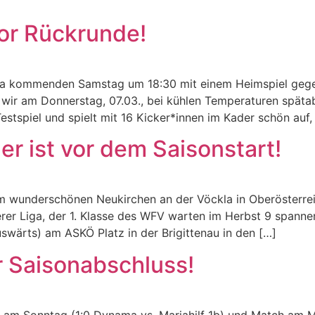
for Rückrunde!
nama kommenden Samstag um 18:30 mit einem Heimspiel geg
wir am Donnerstag, 07.03., bei kühlen Temperaturen spät
stspiel und spielt mit 16 Kicker*innen im Kader schön auf,
r ist vor dem Saisonstart!
 wunderschönen Neukirchen an der Vöckla in Oberösterreich
rer Liga, der 1. Klasse des WFV warten im Herbst 9 spann
uswärts) am ASKÖ Platz in der Brigittenau in den […]
 Saisonabschluss!
 am Sonntag (1:0 Dynama vs. Mariahilf 1b) und Match am 