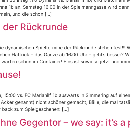
nna 1b an. Samstag 16:00 in der Spielmanngasse wird dann 
mmeln, und die schon […]
n der Rückrunde
e dynamischen Spieltermine der Rückrunde stehen fest!!! W
hen Hattrick – das Ganze ab 16:00 Uhr – geht’s besser? Wi
s warten schon im Container! Eins ist sowieso jetzt und im
ause!
e, 15:00 vs. FC Mariahilf 1b auswärts in Simmering auf eine
Acker genannt) nicht schöner gemacht, Bälle, die mal tat
er back zum Spielgeschehen: […]
hne Gegentor – we say: it’s a