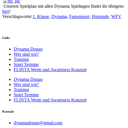
Unseren Spielplan mit allen Dynama Spieltagen findet ihr übrigens
hier
!
Verschlagwortet
1. Klasse
,
Dynama
,
Fansupport
,
Hinrunde
,
WFV
Links
Dynama Donau
Wer sind wir?
Training
Spiel Termine
FLINTA Werte und Awareness Konzept
Dynama Donau
Wer sind wir?
Training
Spiel Termine
FLINTA Werte und Awareness Konzept
Kontakt
dynamadonau@gmail.com