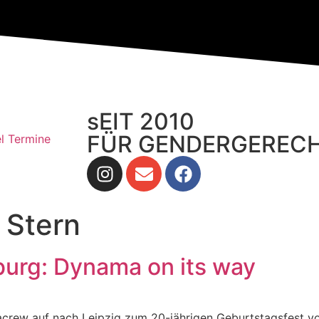
sEIT 2010
FÜR GENDERGERECH
el Termine
 Stern
burg: Dynama on its way
acrew auf nach Leipzig zum 20-jährigen Geburtstagsfest v