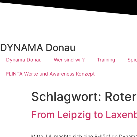
DYNAMA Donau
Dynama Donau
Wer sind wir?
Training
Spi
FLINTA Werte und Awareness Konzept
Schlagwort:
Roter
From Leipzig to Laxen
Mitte Juli machte sich eine 9-köpfige Dynam