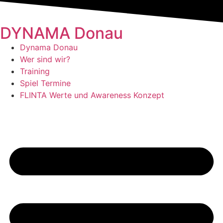
DYNAMA Donau
Dynama Donau
Wer sind wir?
Training
Spiel Termine
FLINTA Werte und Awareness Konzept