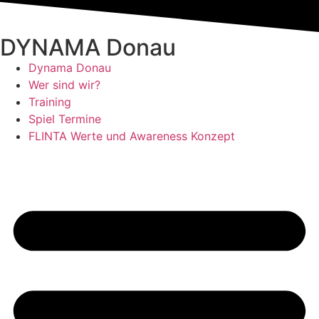
DYNAMA Donau
Dynama Donau
Wer sind wir?
Training
Spiel Termine
FLINTA Werte und Awareness Konzept