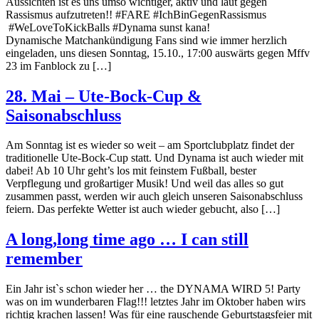
Aussichten ist es uns umso wichtiger, aktiv und laut gegen
Rassismus aufzutreten!! #FARE #IchBinGegenRassismus
#WeLoveToKickBalls #Dynama sunst kana!
Dynamische Matchankündigung Fans sind wie immer herzlich
eingeladen, uns diesen Sonntag, 15.10., 17:00 auswärts gegen Mffv
23 im Fanblock zu […]
28. Mai – Ute-Bock-Cup &
Saisonabschluss
Am Sonntag ist es wieder so weit – am Sportclubplatz findet der
traditionelle Ute-Bock-Cup statt. Und Dynama ist auch wieder mit
dabei! Ab 10 Uhr geht’s los mit feinstem Fußball, bester
Verpflegung und großartiger Musik! Und weil das alles so gut
zusammen passt, werden wir auch gleich unseren Saisonabschluss
feiern. Das perfekte Wetter ist auch wieder gebucht, also […]
A long,long time ago … I can still
remember
Ein Jahr ist`s schon wieder her … the DYNAMA WIRD 5! Party
was on im wunderbaren Flag!!! letztes Jahr im Oktober haben wirs
richtig krachen lassen! Was für eine rauschende Geburtstagsfeier mit